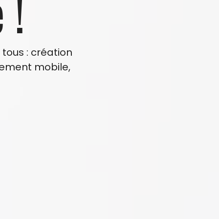
 !
tous : création
pement mobile,