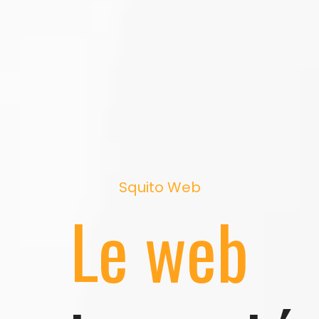
Squito Web
Le web